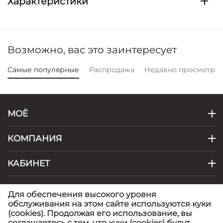
Характеристики
Возможно, вас это заинтересует
Самые популярные
Распродажа
Недавно просмотре
МОЁ
КОМПАНИЯ
КАБИНЕТ
КОНТАКТЫ
Для обеспечения высокого уровня
обслуживания на этом сайте используются куки
(cookies). Продолжая его использование, вы
© 1999 - 2026 Artel - фабрика детской одежды.
©
соглашаетесь с тем, что куки (cookies) будут