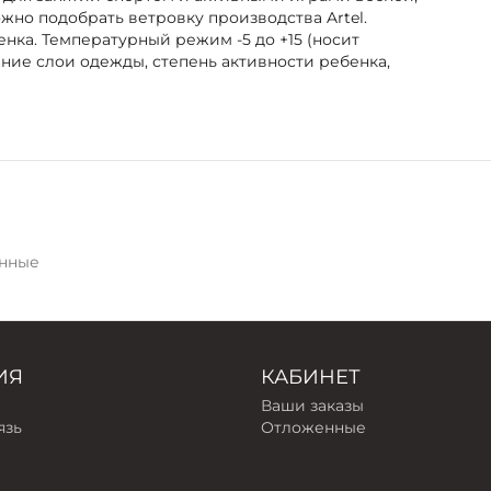
но подобрать ветровку производства Artel.
ка. Температурный режим -5 до +15 (носит
ние слои одежды, степень активности ребенка,
нные
ИЯ
КАБИНЕТ
Ваши заказы
язь
Отложенные