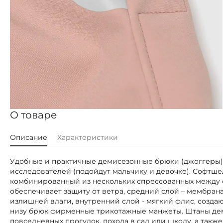
О товаре
Описание
Характеристики
Удобные и практичные демисезонные брюки (джоггеры) и
исследователей (подойдут мальчику и девочке). Софтше
комбинированный из нескольких спрессованных между 
обеспечивает защиту от ветра, средний слой – мембрана
излишней влаги, внутренний слой - мягкий флис, созд
низу брюк фирменные трикотажные манжеты. Штаны дем
повседневных прогулок, похода в сад или школу, а такж