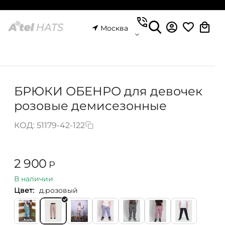
Москва
БРЮКИ ОБЕНРО для девочек
розовые демисезонные
КОД:
51179-42-122
2 900
Р
В наличии
Цвет:
д.розовый