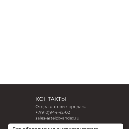
КОНТАКТЫ
Отдел оптовых продаж:
+7(910)944-42-02
sales-artel@yandex.ru