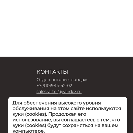
КОНТАКТЫ
Отдел оптовых продаж:
+7(910)944-42-02
sales-artel@yandex.ru
Для обеспечения высокого уровня
Интернет-магазин:
обслуживания на этом сайте используются
+7(910)940-16-54
куки (cookies). Продолжая его
arteldeti-zakaz@yandex.ru
использование, вы соглашаетесь с тем, что
куки (cookies) будут сохраняться на вашем
г. Тула, посёлок Рудаково, Советская ул.,
компьютере.
7