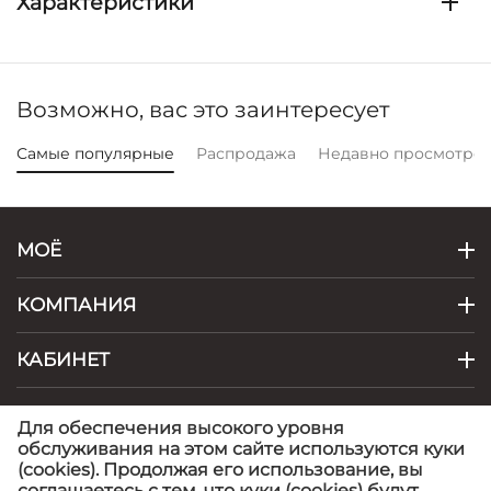
Характеристики
Возможно, вас это заинтересует
Самые популярные
Распродажа
Недавно просмотре
МОЁ
КОМПАНИЯ
КАБИНЕТ
КОНТАКТЫ
Для обеспечения высокого уровня
обслуживания на этом сайте используются куки
(cookies). Продолжая его использование, вы
© 1999 - 2026 Artel - фабрика детской одежды.
©
соглашаетесь с тем, что куки (cookies) будут