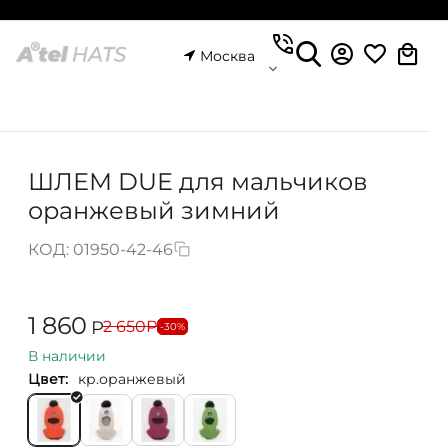
Москва
ШЛЕМ DUE для мальчиков
оранжевый зимний
КОД:
01950-42-46
1 860
2 650
Р
Р
-30%
В наличии
Цвет:
кр.оранжевый