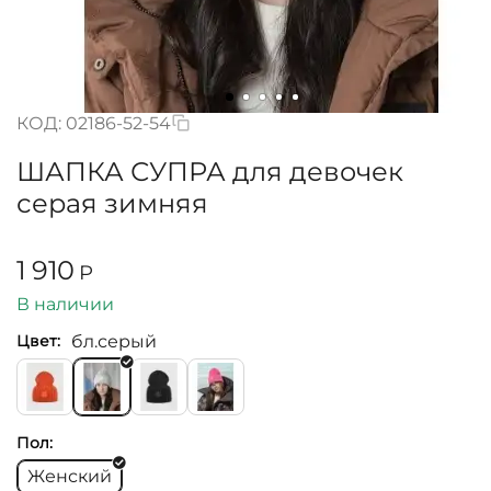
КОД:
02186-52-54
ШАПКА СУПРА для девочек
серая зимняя
1 910
Р
В наличии
бл.серый
Цвет:
Пол:
Женский