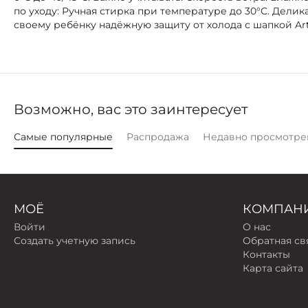
по уходу: Ручная стирка при температуре до 30°C. Дели
своему ребёнку надёжную защиту от холода с шапкой Art
Возможно, вас это заинтересует
Самые популярные
Распродажа
Недавно просмотре
МОЁ
КОМПАН
Войти
О нас
Создать учетную запись
Обратная св
Контакты
Карта сайта