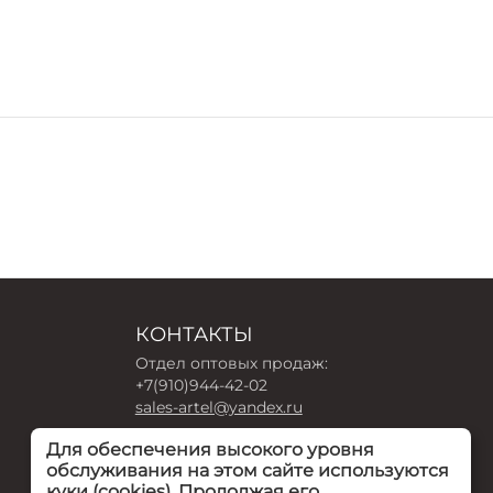
КОНТАКТЫ
Отдел оптовых продаж:
+7(910)944-42-02
sales-artel@yandex.ru
Для обеспечения высокого уровня
Интернет-магазин:
обслуживания на этом сайте используются
+7(910)940-16-54
куки (cookies). Продолжая его