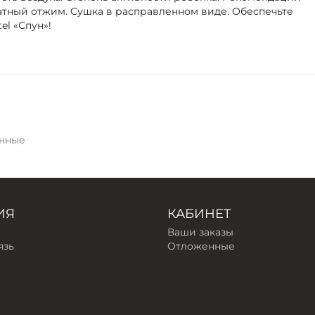
катный отжим. Сушка в расправленном виде. Обеспечьте
el «Спун»!
нные
ИЯ
КАБИНЕТ
Ваши заказы
язь
Отложенные