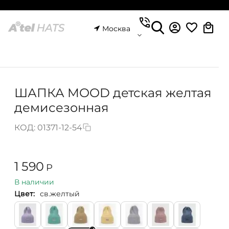
Москва
ШАПКА MOOD детская желтая
демисезонная
КОД:
01371-12-54
1 590
Р
В наличии
Цвет:
св.желтый