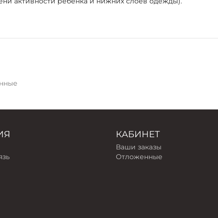
ени активности ребенка и нижних слоев одежды).
нные
ИЯ
КАБИНЕТ
Ваши заказы
язь
Отложенные