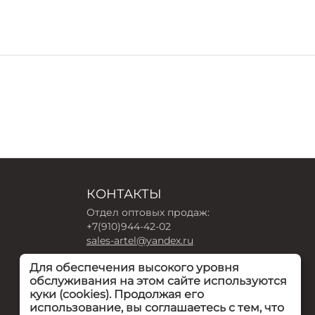
КОНТАКТЫ
Отдел оптовых продаж:
+7(910)944-42-02
sales-artel@yandex.ru
Для обеспечения высокого уровня
Интернет-магазин:
обслуживания на этом сайте используются
+7(910)940-16-54
куки (cookies). Продолжая его
arteldeti-zakaz@yandex.ru
использование, вы соглашаетесь с тем, что