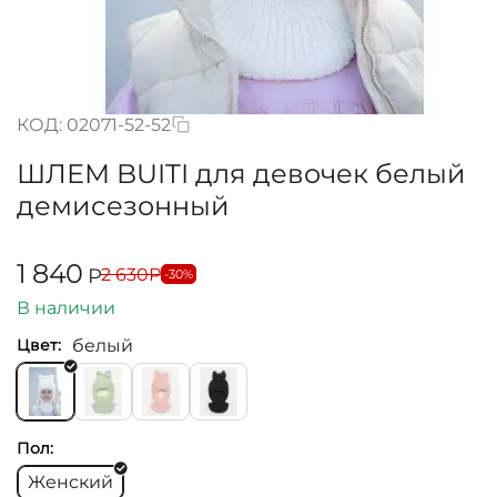
КОД:
02071-52-52
ШЛЕМ BUITI для девочек белый
демисезонный
1 840
2 630
Р
Р
-30%
В наличии
белый
Цвет:
Пол:
Женский