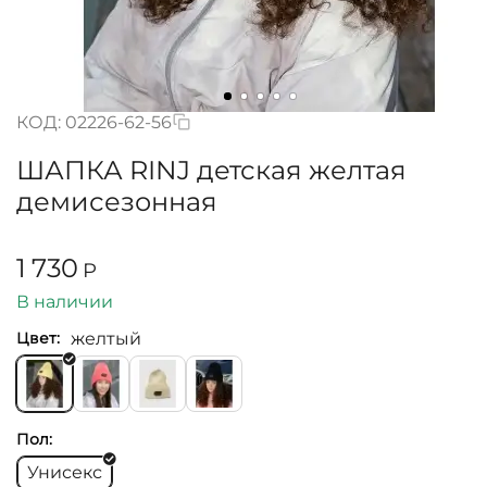
КОД:
02226-62-56
ШАПКА RINJ детская желтая
демисезонная
1 730
Р
В наличии
желтый
Цвет:
Пол:
Унисекс