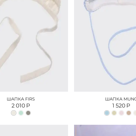
ШАПКА FIRS
ШАПКА MUN
2 010
Р
1 520
Р