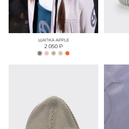
ШАПКА APPLE
2 050
Р