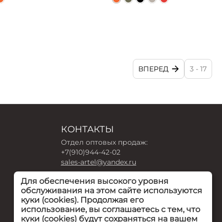
ВПЕРЕД
3 - 17
КОНТАКТЫ
Отдел оптовых продаж:
+7(910)944-42-02
sales-artel@yandex.ru
Для обеспечения высокого уровня
Интернет-магазин:
обслуживания на этом сайте используются
+7(910)940-16-54
куки (cookies). Продолжая его
arteldeti-zakaz@yandex.ru
использование, вы соглашаетесь с тем, что
куки (cookies) будут сохраняться на вашем
г. Тула, посёлок Рудаково, Советская ул.,