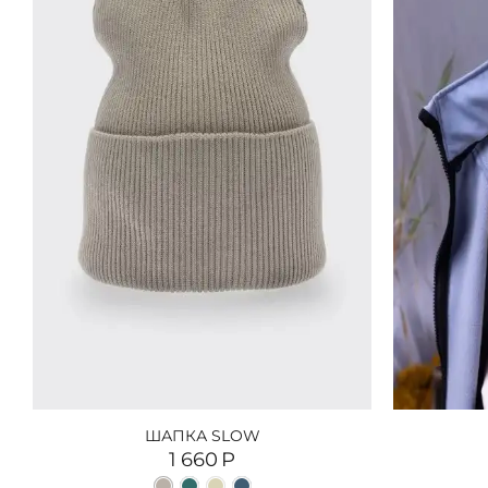
ШАПКА SLOW
1 660
Р