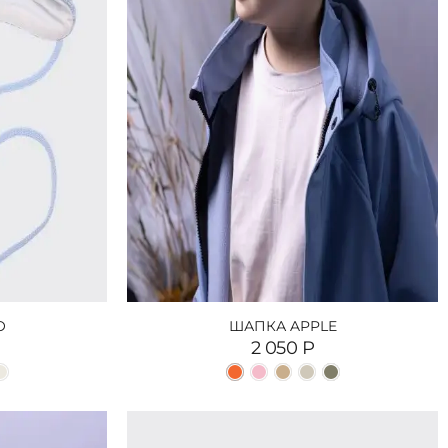
O
ШАПКА APPLE
2 050
Р