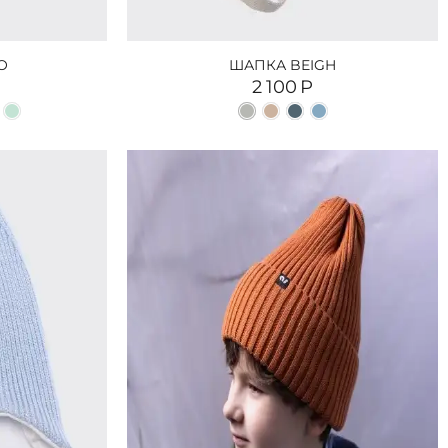
O
ШАПКА BEIGH
2 100
Р