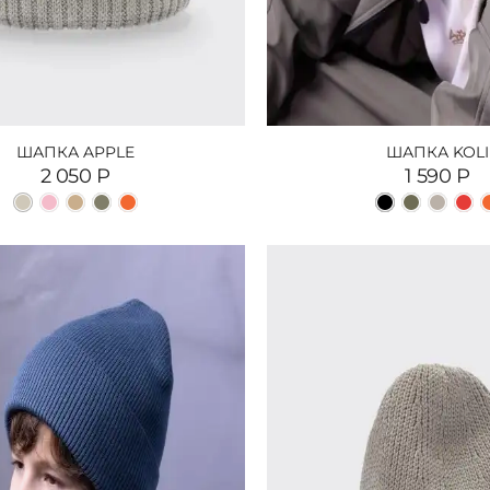
ШАПКА APPLE
ШАПКА KOLI
2 050
Р
1 590
Р