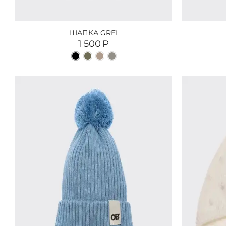
ШАПКА GREI
1 500
Р