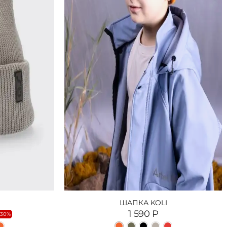
ШАПКА KOLI
1 590
Р
-30%