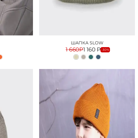
ШАПКА SLOW
1 660
Р
1 160
Р
-30%