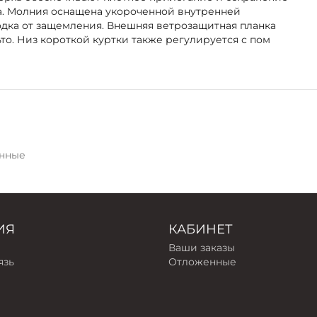
а. Молния оснащена укороченной внутренней
дка от защемления. Внешняя ветрозащитная планка
ьто. Низ короткой куртки также регулируется с пом
нные
ИЯ
КАБИНЕТ
Ваши заказы
язь
Отложенные