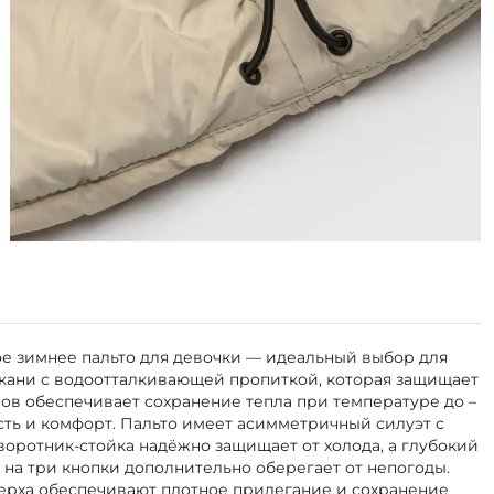
кое зимнее пальто для девочки — идеальный выбор для
ткани с водоотталкивающей пропиткой, которая защищает
мов обеспечивает сохранение тепла при температуре до –
сть и комфорт. Пальто имеет асимметричный силуэт с
оротник-стойка надёжно защищает от холода, а глубокий
на три кнопки дополнительно оберегает от непогоды.
верха обеспечивают плотное прилегание и сохранение