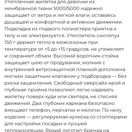
Утепленная жилетка для девочки из
мембранной ткани 5000/5000 надежно
защищает от ветра и легкой влаги, оставаясь
дышащей и комфортной в активном движении.
Подкладка из гладкого полиэстера приятна к
телу и не электризуется. Утеплитель синтепух
150 г держит тепло в межсезонье при
температуре от +5 до +15 градусов, не утяжеляет
и сохраняет объем. Высокий воротник-стойка
защищает шею от продувания, молния с
внутренней ветрозащитной планкой дополнена
мягким защитным клапаном у подбородка — без
риска защемления. Свободный оверсайз-крой и
глубокая пройма позволяют легко надевать
жилетку поверх худи или свитера, не стесняя
движений. Два глубоких кармана безопасно
вмещают телефон, перчатки и мелочи. По низу
изделия — регулируемая кулиска со стопперами
для настройки посадки и лучшей
теплоизоляции. Яркий логотип бренда на