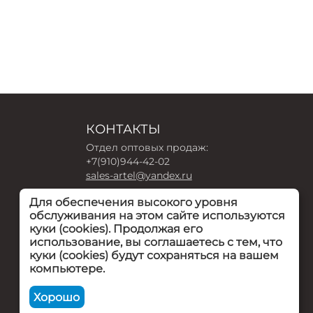
КОНТАКТЫ
Отдел оптовых продаж:
+7(910)944-42-02
sales-artel@yandex.ru
Для обеспечения высокого уровня
Интернет-магазин:
обслуживания на этом сайте используются
+7(910)940-16-54
куки (cookies). Продолжая его
arteldeti-zakaz@yandex.ru
использование, вы соглашаетесь с тем, что
куки (cookies) будут сохраняться на вашем
г. Тула, посёлок Рудаково, Советская ул.,
компьютере.
7
Пн-Пт 9.00 - 18.00
Хорошо
Посмотреть на карте