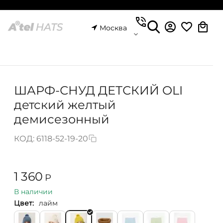
Москва
ШАРФ-СНУД ДЕТСКИЙ OLI
детский желтый
демисезонный
КОД:
6118-52-19-20
1 360
Р
В наличии
Цвет:
лайм